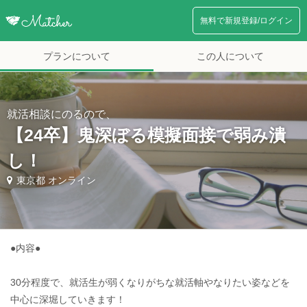
無料で新規登録/ログイン
プランについて
この人について
就活相談にのるので、
【24卒】鬼深ぼる模擬面接で弱み潰
し！
東京都 オンライン
●内容●
30分程度で、就活生が弱くなりがちな就活軸やなりたい姿などを
中心に深堀していきます！