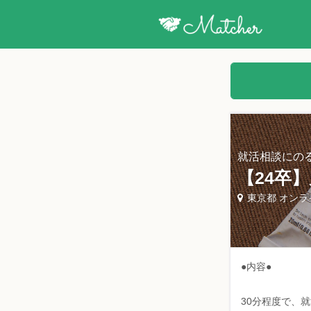
就活相談にの
【24卒
東京都 オンラ
●内容●
30分程度で、