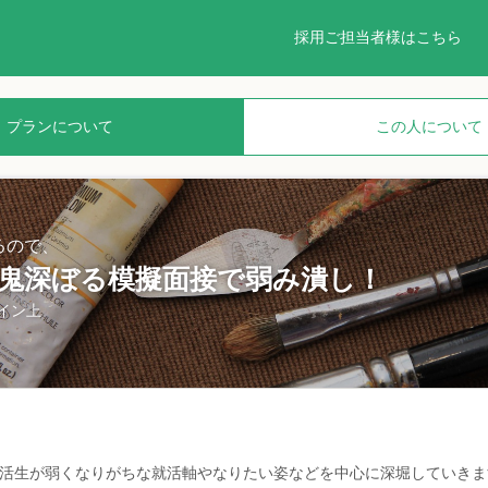
採用ご担当者様はこちら
プランについて
この人について
るので、
】鬼深ぼる模擬面接で弱み潰し！
イン上
就活生が弱くなりがちな就活軸やなりたい姿などを中心に深堀していきま