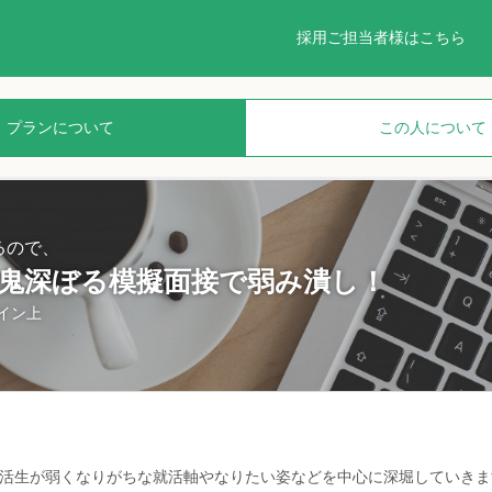
採用ご担当者様はこちら
プランについて
この人について
るので、
】鬼深ぼる模擬面接で弱み潰し！
イン上
就活生が弱くなりがちな就活軸やなりたい姿などを中心に深堀していきま