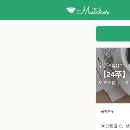
就活相談にの
【24卒
東京都 オンラ
●内容●
30分程度で、