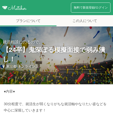
無料で新規登録/ログイン
プランについて
この人について
就活相談にのるので、
【24卒】鬼深ぼる模擬面接で弱み潰
し！
東京都 オンライン上
●内容●
30分程度で、就活生が弱くなりがちな就活軸やなりたい姿などを
中心に深堀していきます！