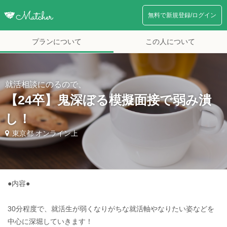
無料で新規登録/ログイン
プランについて
この人について
就活相談にのるので、
【24卒】鬼深ぼる模擬面接で弱み潰
し！
東京都 オンライン上
●内容●
30分程度で、就活生が弱くなりがちな就活軸やなりたい姿などを
中心に深堀していきます！