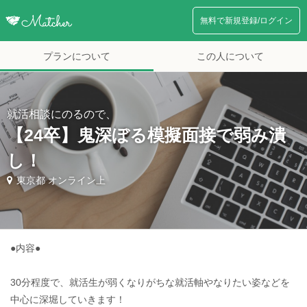
無料で新規登録/ログイン
プランについて
この人について
就活相談にのるので、
【24卒】鬼深ぼる模擬面接で弱み潰
し！
東京都 オンライン上
●内容●
30分程度で、就活生が弱くなりがちな就活軸やなりたい姿などを
中心に深堀していきます！