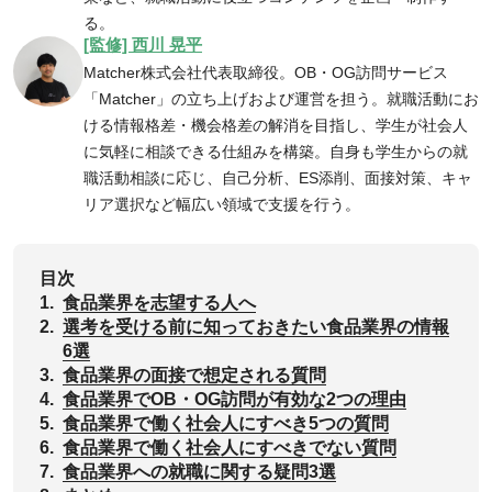
る。
[監修] 西川 晃平
Matcher株式会社代表取締役。OB・OG訪問サービス
「Matcher」の立ち上げおよび運営を担う。就職活動にお
ける情報格差・機会格差の解消を目指し、学生が社会人
に気軽に相談できる仕組みを構築。自身も学生からの就
職活動相談に応じ、自己分析、ES添削、面接対策、キャ
リア選択など幅広い領域で支援を行う。
目次
1.
食品業界を志望する人へ
2.
‌‌‌選考を受ける前に知っておきたい食品業界の情報
6選
3.
食品業界の面接で想定される質問
4.
‌食品業界でOB・OG訪問が有効な2つの理由
5.
‌食品業界で働く社会人にすべき5つの質問
6.
‌食品業界で働く社会人にすべきでない質問
7.
‌食品業界への就職に関する疑問3選