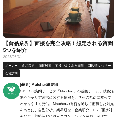
【食品業界】面接を完全攻略！想定される質問
5つを紹介
2023/08/31
メーカー
食品業界
面接対策
面接でよくある質問
OB訪問のマナー
会社訪問
[著者] Matcher編集部
OB・OG訪問サービス「Matcher」の編集チーム。就職活
動やキャリア選択に関する情報を、学生の視点に立って
わかりやすく発信。Matcherの運営を通じて蓄積した知見
をもとに、自己分析、業界研究、企業研究、ES・面接対
策など、就職活動に役立つコンテンツを企画・制作す