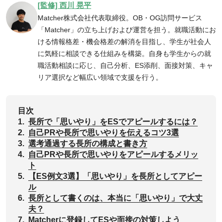
[監修] 西川 晃平
Matcher株式会社代表取締役。OB・OG訪問サービス
「Matcher」の立ち上げおよび運営を担う。就職活動にお
ける情報格差・機会格差の解消を目指し、学生が社会人
に気軽に相談できる仕組みを構築。自身も学生からの就
職活動相談に応じ、自己分析、ES添削、面接対策、キャ
リア選択など幅広い領域で支援を行う。
目次
1.
長所で「思いやり」をESでアピールするには？
2.
自己PRや長所で思いやりを伝えるコツ3選
3.
選考通過する長所の構成と書き方
4.
自己PRや長所で思いやりをアピールするメリッ
ト
5.
【ES例文3選】「思いやり」を長所としてアピー
ル
6.
長所として書くのは、本当に「思いやり」で大丈
夫？
7.
Matcherに登録してESや面接の対策しよう