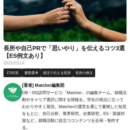
長所や自己PRで「思いやり」を伝えるコツ3選
【ES例文あり】
2023/03/14
ES対策
書類選考
就活で伝える長所
長所の例文
[著者] Matcher編集部
OB・OG訪問サービス「Matcher」の編集チーム。就職活
動やキャリア選択に関する情報を、学生の視点に立って
わかりやすく発信。Matcherの運営を通じて蓄積した知見
をもとに、自己分析、業界研究、企業研究、ES・面接対
策など、就職活動に役立つコンテンツを企画・制作す
る。