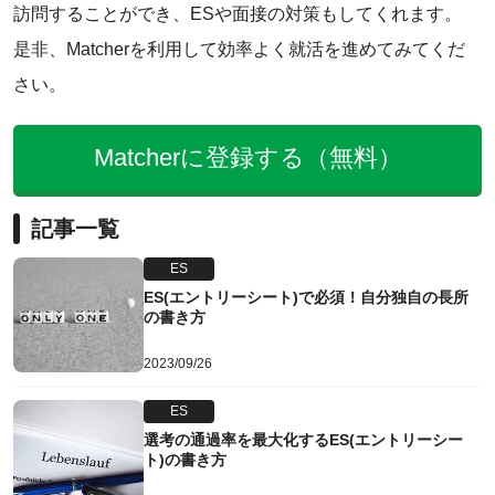
訪問することができ、ESや面接の対策もしてくれます。
是非、Matcherを利用して効率よく就活を進めてみてくだ
さい。
Matcherに登録する（無料）
記事一覧
ES
ES(エントリーシート)で必須！自分独自の長所
の書き方
2023/09/26
ES
選考の通過率を最大化するES(エントリーシー
ト)の書き方