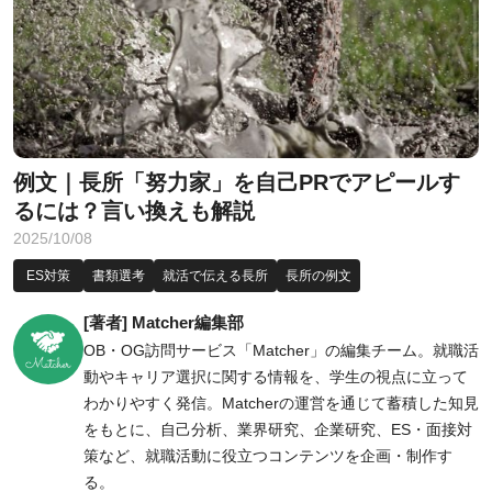
例文｜長所「努力家」を自己PRでアピールす
るには？言い換えも解説
2025/10/08
ES対策
書類選考
就活で伝える長所
長所の例文
[著者] Matcher編集部
OB・OG訪問サービス「Matcher」の編集チーム。就職活
動やキャリア選択に関する情報を、学生の視点に立って
わかりやすく発信。Matcherの運営を通じて蓄積した知見
をもとに、自己分析、業界研究、企業研究、ES・面接対
策など、就職活動に役立つコンテンツを企画・制作す
る。