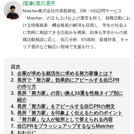
[監修] 西川 晃平
Matcher株式会社代表取締役。OB・OG訪問サービス
「Matcher」の立ち上げおよび運営を担う。就職活動にお
ける情報格差・機会格差の解消を目指し、学生が社会人
に気軽に相談できる仕組みを構築。自身も学生からの就
職活動相談に応じ、自己分析、ES添削、面接対策、キャ
リア選択など幅広い領域で支援を行う。
目次
1.
‌企業が求める就活生に求める努力家像とは？
2.
長所で「努力家」効果的にアピールする自己PR
の作り方
3.
‌長所「努力家」の言い換え24選を性格タイプ別に
紹介
4.
長所「努力家」をアピールする自己PRの例文
5.
長所「努力家」を印象よく伝えるためのポイント
6.
「努力家」な人が短所として答えられる内容
7.
自己PRをブラッシュアップするならMatcher
8.
おわりに