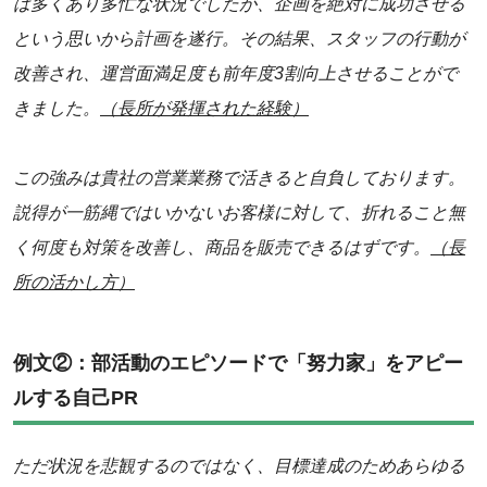
は多くあり多忙な状況でしたが、企画を絶対に成功させる
という思いから計画を遂行。その結果、スタッフの行動が
改善され、運営面満足度も前年度3割向上させることがで
きました。
（長所が発揮された経験）
この強みは貴社の営業業務で活きると自負しております。
説得が一筋縄ではいかないお客様に対して、折れること無
く何度も対策を改善し、商品を販売できるはずです。
（長
所の活かし方）
例文②：部活動のエピソードで「努力家」をアピー
ルする自己PR
ただ状況を悲観するのではなく、目標達成のためあらゆる