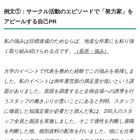
例文①：サークル活動のエピソードで「努力家」を
アピールする自己PR
私の強みは目標達成のためならば、地道な作業にも粘り強
く取り組み続けられる点です。
（長所・強み）
大学のイベントで代表を務めた経験でこの強みを発揮しま
した。私のイベントは例年運営面の満足度が低いという課
題がありました。原因を調査すると企画会場への誘導を行
うスタッフの働きぶりが悪いことにあると判明。スタッフ
に徹底した知識定着が必要だと踏んだ私は、200人のスタ
ッフ全員と面談を実施しました。そこで適性を判断し適職
を判断した他、個別資料の配布を行いました。他にも仕事