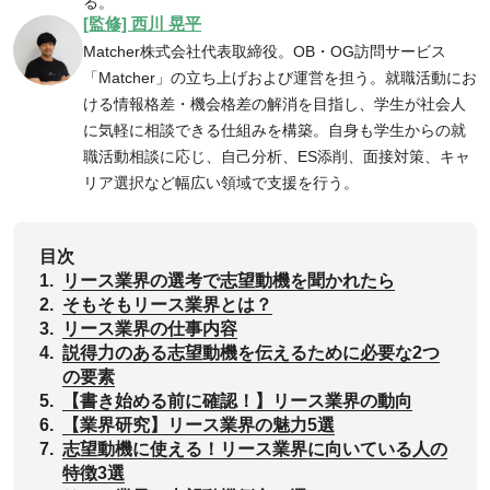
る。
[監修] 西川 晃平
Matcher株式会社代表取締役。OB・OG訪問サービス
「Matcher」の立ち上げおよび運営を担う。就職活動にお
ける情報格差・機会格差の解消を目指し、学生が社会人
に気軽に相談できる仕組みを構築。自身も学生からの就
職活動相談に応じ、自己分析、ES添削、面接対策、キャ
リア選択など幅広い領域で支援を行う。
目次
1.
リース業界の選考で志望動機を聞かれたら
2.
‌そもそもリース業界とは？
3.
‌リース業界の仕事内容
4.
‌説得力のある志望動機を伝えるために必要な2つ
の要素
5.
【書き始める前に確認！】リース業界の動向
6.
‌【業界研究】リース業界の魅力5選
7.
志望動機に使える！リース業界に向いている人の
特徴3選