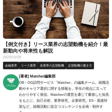
【例文付き】リース業界の志望動機を紹介！最
新動向や将来性も解説
2023/10/18
金融業界
リース業界
各業界の志望動機
志望動機の書き方
[著者] Matcher編集部
OB・OG訪問サービス「Matcher」の編集チーム。就職活
動やキャリア選択に関する情報を、学生の視点に立って
わかりやすく発信。Matcherの運営を通じて蓄積した知見
をもとに、自己分析、業界研究、企業研究、ES・面接対
策など、就職活動に役立つコンテンツを企画・制作す