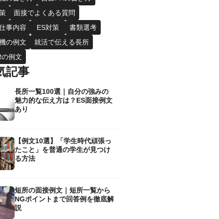
策
面接でよくある質問
仕事内容
ES対策
書類選考
機の例文
就活で伝える長所
Rの例文
気記事
長所一覧100選｜自分の強みの
魅力的な伝え方は？ES面接例文
あり
【例文10選】「学生時代頑張っ
たこと」を普通の学生が見つけ
る方法
短所の面接例文｜短所一覧から
NGポイントまで回答例を徹底解
説