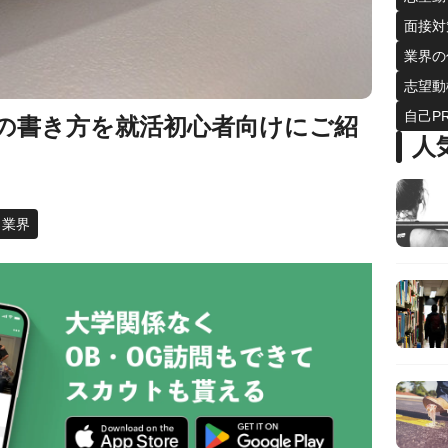
面接対
業界の
志望動
自己P
の書き方を就活初心者向けにご紹
人
ラ業界