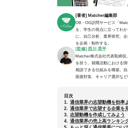
[著者] Matcher編集部
OB・OG訪問サービス「Ma
を、学生の視点に立ってわかり
に、自己分析、業界研究、企
を企画・制作する。
[監修] 西川 晃平
Matcher株式会社代表取締
を担う。就職活動における情
相談できる仕組みを構築。自
面接対策、キャリア選択など
目次
1.
通信業界の志望動機を効率
2.
通信業界で志望する企業を
3.
志望動機を作成してみよう
4.
‌通信業界の売上高ランキン
5.
もっと深く通信業界につい