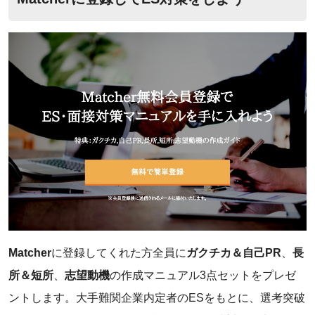
Matcher
に登録してくれた方全員に
ガクチカ＆自己PR
、
長
所＆短所
、
志望動機
の作成マニュアル3点セットをプレゼ
ントします。大手難関企業内定者のESをもとに、選考突破