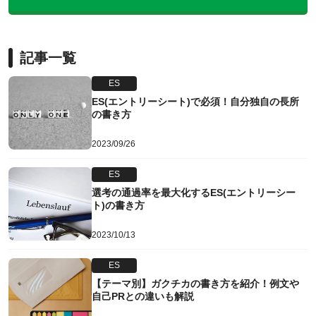
記事一覧
ES
ES(エントリーシート)で必須！自分独自の長所
の書き方
2023/09/26
ES
選考の通過率を最大化するES(エントリーシー
ト)の書き方
2023/10/13
ES
【テーマ別】ガクチカの書き方を紹介！例文や
自己PRとの違いも解説