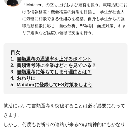
「Matcher」の立ち上げおよび運営を担う。就職活動にお
ける情報格差・機会格差の解消を目指し、学生が社会人
に気軽に相談できる仕組みを構築。自身も学生からの就
職活動相談に応じ、自己分析、ES添削、面接対策、キャ
リア選択など幅広い領域で支援を行う。
目次
1.
‌書類選考の通過率を上げるポイント
2.
書類選考時に企業はどこを見ている？
3.
書類選考に落ちてしまう理由とは？
4.
‌おわりに
5.
Matcherに登録してES対策をしよう
就活において書類選考を突破することは必ず必要になって
きます。
しかし、何度もお祈りの連絡が来るのは精神的にもかなり