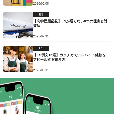
2026/06/08
ES
【高学歴層必見】ESが通らない6つの理由と対
策法
2025/07/31
ES
【ES例文15選】ガクチカでアルバイト経験を
アピールする書き方
2025/03/31