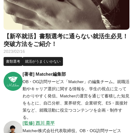
【新卒就活】書類選考に通らない就活生必見！
突破方法をご紹介！
2023/02/16
書類選考
就活がうまくいかない
[著者] Matcher編集部
OB・OG訪問サービス「Matcher」の編集チーム。就職活
動やキャリア選択に関する情報を、学生の視点に立って
わかりやすく発信。Matcherの運営を通じて蓄積した知見
をもとに、自己分析、業界研究、企業研究、ES・面接対
策など、就職活動に役立つコンテンツを企画・制作す
る。
[監修] 西川 晃平
Matcher株式会社代表取締役。OB・OG訪問サービス