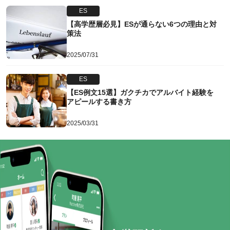
ES
【高学歴層必見】ESが通らない6つの理由と対
策法
2025/07/31
ES
【ES例文15選】ガクチカでアルバイト経験を
アピールする書き方
2025/03/31