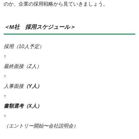
のか、企業の採用戦略から見ていきましょう。
＜M社 採用スケジュール＞
採用（10人予定）
↑
最終面接（Z人）
↑
人事面接
（Y人）
↑
書類選考（X人）
↑
（エントリー開始〜会社説明会）