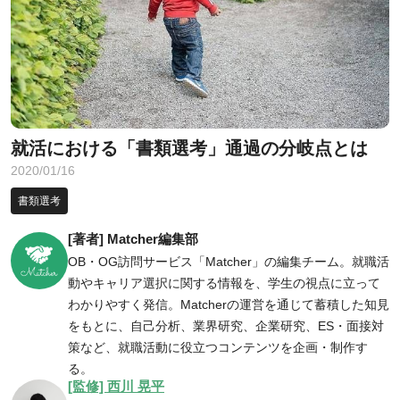
就活における「書類選考」通過の分岐点とは
2020/01/16
書類選考
[著者] Matcher編集部
OB・OG訪問サービス「Matcher」の編集チーム。就職活
動やキャリア選択に関する情報を、学生の視点に立って
わかりやすく発信。Matcherの運営を通じて蓄積した知見
をもとに、自己分析、業界研究、企業研究、ES・面接対
策など、就職活動に役立つコンテンツを企画・制作す
る。
[監修] 西川 晃平