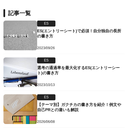
記事一覧
ES
ES(エントリーシート)で必須！自分独自の長所
の書き方
2023/09/26
ES
選考の通過率を最大化するES(エントリーシー
ト)の書き方
2023/10/13
ES
【テーマ別】ガクチカの書き方を紹介！例文や
自己PRとの違いも解説
2026/06/08