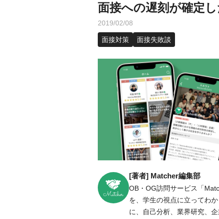
面接への遅刻が確定し
2019/02/08
面接対策
面接失敗談
[著者] Matcher編集部
OB・OG訪問サービス「Ma
を、学生の視点に立ってわかり
に、自己分析、業界研究、企