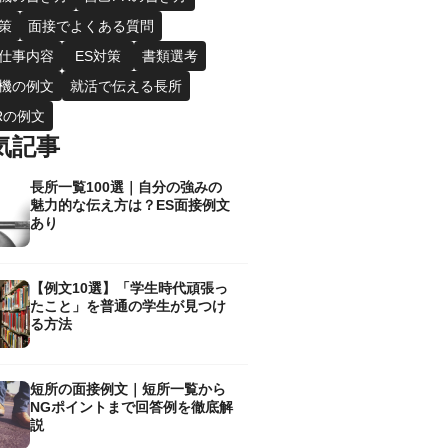
策
面接でよくある質問
仕事内容
ES対策
書類選考
機の例文
就活で伝える長所
Rの例文
気記事
長所一覧100選｜自分の強みの
魅力的な伝え方は？ES面接例文
あり
【例文10選】「学生時代頑張っ
たこと」を普通の学生が見つけ
る方法
短所の面接例文｜短所一覧から
NGポイントまで回答例を徹底解
説