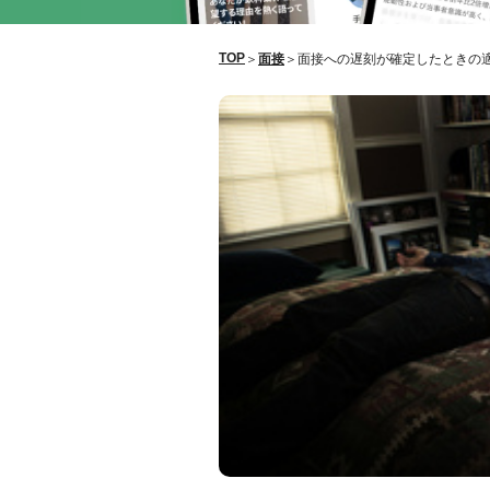
TOP
＞
面接
＞
面接への遅刻が確定したときの