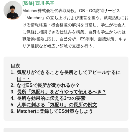
[監修] 西川 晃平
Matcher株式会社代表取締役。OB・OG訪問サービス
「Matcher」の立ち上げおよび運営を担う。就職活動にお
ける情報格差・機会格差の解消を目指し、学生が社会人
に気軽に相談できる仕組みを構築。自身も学生からの就
職活動相談に応じ、自己分析、ES添削、面接対策、キャ
リア選択など幅広い領域で支援を行う。
目次
1.
気配りができることを長所としてアピールするに
は・・
2.
なぜESで長所が聞かれるか？
3.
長所「気配り」をどうやって伝えるべき？
4.
長所を効果的に伝える3つの要素
5.
人事に刺さる「気配り」の長所の例文
6.
Matcherに登録してES対策をしよう