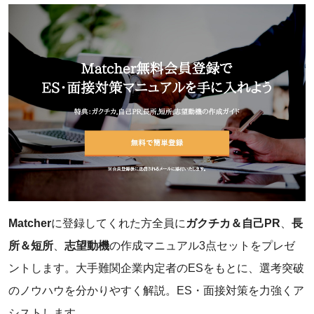
Matcher
に登録してくれた方全員に
ガクチカ＆自己PR
、
長
所＆短所
、
志望動機
の作成マニュアル3点セットをプレゼ
ントします。大手難関企業内定者のESをもとに、選考突破
のノウハウを分かりやすく解説。ES・面接対策を力強くア
シストします。