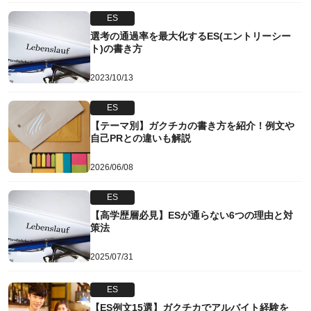
ES
選考の通過率を最大化するES(エントリーシー
ト)の書き方
2023/10/13
ES
【テーマ別】ガクチカの書き方を紹介！例文や
自己PRとの違いも解説
2026/06/08
ES
【高学歴層必見】ESが通らない6つの理由と対
策法
2025/07/31
ES
【ES例文15選】ガクチカでアルバイト経験を