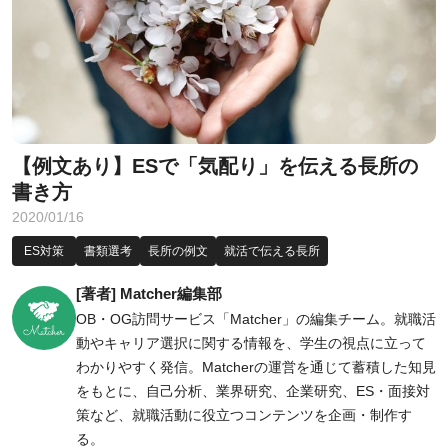
【例文あり】ESで「気配り」を伝える長所の
書き方
2020/01/16
ES対策
書類選考
長所の例文
就活で伝える長所
[著者] Matcher編集部
OB・OG訪問サービス「Matcher」の編集チーム。就職活
動やキャリア選択に関する情報を、学生の視点に立って
わかりやすく発信。Matcherの運営を通じて蓄積した知見
をもとに、自己分析、業界研究、企業研究、ES・面接対
策など、就職活動に役立つコンテンツを企画・制作す
る。