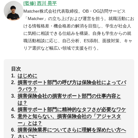
[監修] 西川 晃平
Matcher株式会社代表取締役。OB・OG訪問サービス
「Matcher」の立ち上げおよび運営を担う。就職活動にお
ける情報格差・機会格差の解消を目指し、学生が社会人
に気軽に相談できる仕組みを構築。自身も学生からの就
職活動相談に応じ、自己分析、ES添削、面接対策、キャ
リア選択など幅広い領域で支援を行う。
目次
1.
‌‌はじめに
2.
‌損害サポート部門の呼び方は保険会社によってバ
ラバラ？
3.
損害保険会社の損害サポート部門の仕事内容と
は？
4.
‌損害サポート部門に精神的なタフさが必要なワケ
5.
‌意外と知らない、損害保険会社の「アジャスタ
ー」とは？
6.
損害保険業界についてさらに理解を深めたい方へ
7.
さいごに