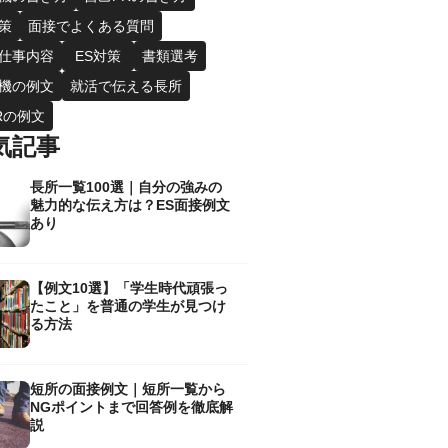
策
面接でよくある質問
仕事内容
ES対策
書類選考
機の例文
就活で伝える長所
Rの例文
気記事
長所一覧100選｜自分の強みの
魅力的な伝え方は？ES面接例文
あり
【例文10選】「学生時代頑張っ
たこと」を普通の学生が見つけ
る方法
短所の面接例文｜短所一覧から
NGポイントまで回答例を徹底解
説