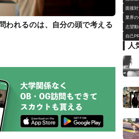
面接対
業界の
問われるのは、自分の頭で考える
志望動
自己P
人