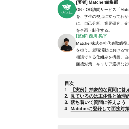
[著者] Matcher編集部
OB・OG訪問サービス「Ma
を、学生の視点に立ってわかり
に、自己分析、業界研究、企
を企画・制作する。
[監修] 西川 晃平
Matcher株式会社代表取締
を担う。就職活動における情
相談できる仕組みを構築。自
面接対策、キャリア選択など
目次
1.
【実例】抽象的な質問に答
2.
見ているのは主体性と論理
3.
落ち着いて質問に答えよう
4.
Matcherに登録して面接対