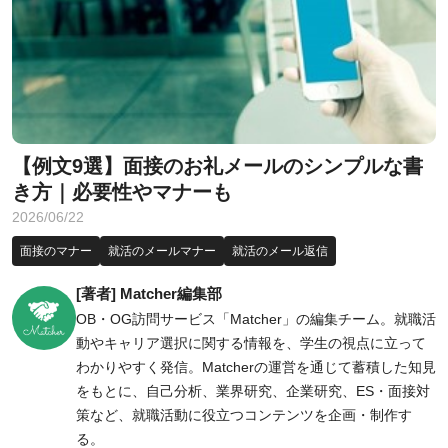
【例文9選】面接のお礼メールのシンプルな書
き方｜必要性やマナーも
2026/06/22
面接のマナー
就活のメールマナー
就活のメール返信
[著者] Matcher編集部
OB・OG訪問サービス「Matcher」の編集チーム。就職活
動やキャリア選択に関する情報を、学生の視点に立って
わかりやすく発信。Matcherの運営を通じて蓄積した知見
をもとに、自己分析、業界研究、企業研究、ES・面接対
策など、就職活動に役立つコンテンツを企画・制作す
る。