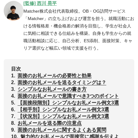
[監修] 西川 晃平
Matcher株式会社代表取締役。OB・OG訪問サービス
「Matcher」の立ち上げおよび運営を担う。就職活動にお
ける情報格差・機会格差の解消を目指し、学生が社会人
に気軽に相談できる仕組みを構築。自身も学生からの就
職活動相談に応じ、自己分析、ES添削、面接対策、キャ
リア選択など幅広い領域で支援を行う。
目次
1.
面接のお礼メールの必要性と効果
2.
面接のお礼メールを送るタイミングは？
3.
シンプルなお礼メールの書き方
4.
面接のお礼メールで意識すべき3つのポイント
5.
【面接段階別】シンプルなお礼メール例文3選
6.
【相手別】シンプルなお礼メール例文3選
7.
【状況別】シンプルなお礼メール例文3選
8.
お礼メールを送る際の注意点
9.
面接のお礼メールに関するよくある質問
10.
魅力的なお礼メールで面接官に感謝を伝えよ