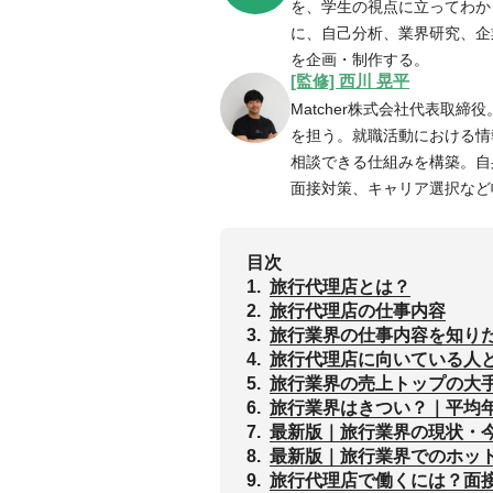
を、学生の視点に立ってわかり
に、自己分析、業界研究、企
を企画・制作する。
[監修] 西川 晃平
Matcher株式会社代表取締
を担う。就職活動における情
相談できる仕組みを構築。自
面接対策、キャリア選択など
目次
1.
旅行代理店とは？
2.
旅行代理店の仕事内容
3.
旅行業界の仕事内容を知りたい
4.
旅行代理店に向いている人
5.
旅行業界の売上トップの大
6.
旅行業界はきつい？｜平均
7.
最新版｜旅行業界の現状・
8.
最新版｜旅行業界でのホッ
9.
旅行代理店で働くには？面