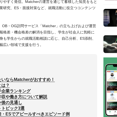
やすく発信。Matcherの運営を通じて蓄積した知見をもと
業研究、ES・面接対策など、就職活動に役立つコンテンツ
役。OB・OG訪問サービス「Matcher」の立ち上げおよび運営
報格差・機会格差の解消を目指し、学生が社会人に気軽に
身も学生からの就職活動相談に応じ、自己分析、ES添削、
幅広い領域で支援を行う。
ならMatcherがおすすめ！
とは？
手企業ランキング
年収や働き方について解説
今後の見通し
トトピック3選
接・ESでアピールすべきエピソード例