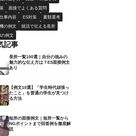
策
面接でよくある質問
仕事内容
ES対策
書類選考
機の例文
就活で伝える長所
Rの例文
気記事
長所一覧100選｜自分の強みの
魅力的な伝え方は？ES面接例文
あり
【例文10選】「学生時代頑張っ
たこと」を普通の学生が見つけ
る方法
短所の面接例文｜短所一覧から
NGポイントまで回答例を徹底解
説