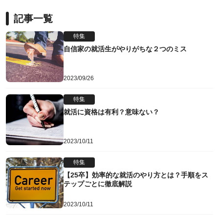
記事一覧
特集
自信家の就活生がやりがちな２つのミス
2023/09/26
特集
就活に資格は有利？意味ない？
2023/10/11
特集
【25卒】効率的な就活のやり方とは？手順をス
テップごとに徹底解説
2023/10/11