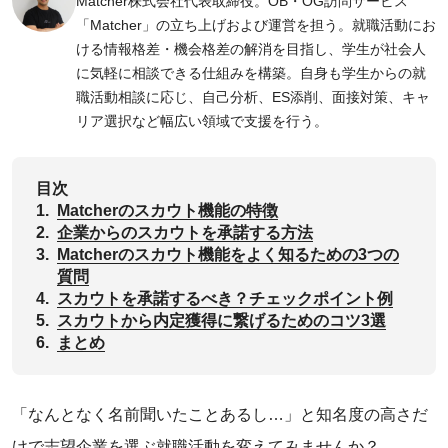
Matcher株式会社代表取締役。OB・OG訪問サービス
「Matcher」の立ち上げおよび運営を担う。就職活動にお
ける情報格差・機会格差の解消を目指し、学生が社会人
に気軽に相談できる仕組みを構築。自身も学生からの就
職活動相談に応じ、自己分析、ES添削、面接対策、キャ
リア選択など幅広い領域で支援を行う。
目次
1.
Matcherのスカウト機能の特徴
2.
企業からのスカウトを承諾する方法
3.
Matcherのスカウト機能をよく知るための3つの
質問
4.
スカウトを承諾するべき？チェックポイント例
5.
スカウトから内定獲得に繋げるためのコツ3選
6.
まとめ
「なんとなく名前聞いたことあるし…」と知名度の高さだ
けで志望企業を選ぶ就職活動を変えてみませんか？