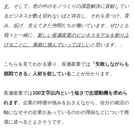
す
。そして、世の中のモノつくりの課題解決に貢献してい
るビジネスが数え切れないほど存在し、それを見つけ、育
み、拡げ、支えてきた仲間たちが働いています。ぜひとも
我々と一緒に、
新しい長瀬産業のビジネスモデルを創り上
げることに、果敢に挑んでいってほしい
と思います。
」
こちらを見てわかる通り、長瀬産業では
「失敗しながらも
挑戦できる」人材を欲している
ことが分かります。
長瀬産業では
100文字以内という短さで志望動機を求めら
れます
。企業の特徴や強みをおさえながら、自分の就活の
軸になぜその企業があっているのかの理由などについて簡
潔に述べるとよさそうです。