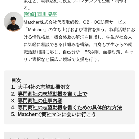
策など、就職活動に役立つコンテンツを企画・制作す
る。
[監修] 西川 晃平
Matcher株式会社代表取締役。OB・OG訪問サービス
「Matcher」の立ち上げおよび運営を担う。就職活動にお
ける情報格差・機会格差の解消を目指し、学生が社会人
に気軽に相談できる仕組みを構築。自身も学生からの就
職活動相談に応じ、自己分析、ES添削、面接対策、キャ
リア選択など幅広い領域で支援を行う。
目次
1.
大手4社の志望動機例文
2.
専門商社の志望動機を書く上で
3.
専門商社の仕事内容
4.
専門商社の志望動機を書くための具体的な方法
5.
‌Matcherで商社マンに会いに行こう