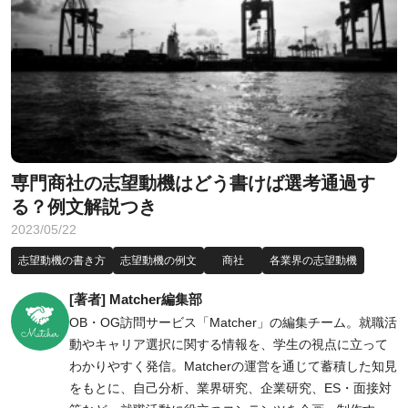
専門商社の志望動機はどう書けば選考通過す
る？例文解説つき
2023/05/22
志望動機の書き方
志望動機の例文
商社
各業界の志望動機
[著者] Matcher編集部
OB・OG訪問サービス「Matcher」の編集チーム。就職活
動やキャリア選択に関する情報を、学生の視点に立って
わかりやすく発信。Matcherの運営を通じて蓄積した知見
をもとに、自己分析、業界研究、企業研究、ES・面接対