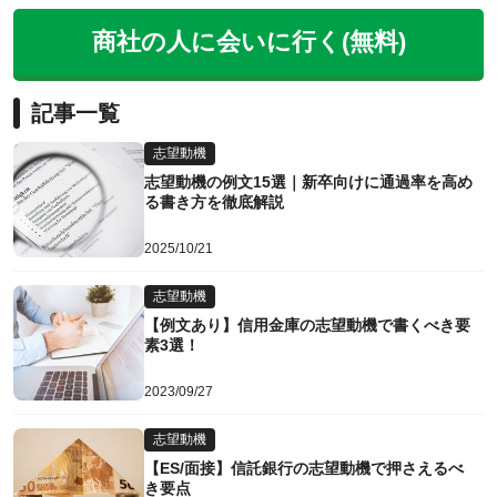
商社の人に会いに行く(無料)
記事一覧
志望動機
志望動機の例文15選｜新卒向けに通過率を高め
る書き方を徹底解説
2025/10/21
志望動機
【例文あり】信用金庫の志望動機で書くべき要
素3選！
2023/09/27
志望動機
【ES/面接】信託銀行の志望動機で押さえるべ
き要点