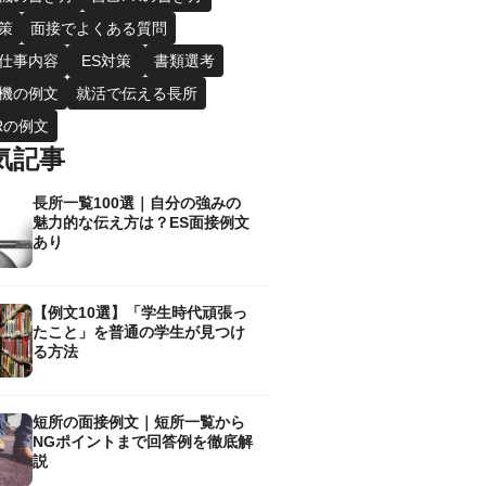
策
面接でよくある質問
仕事内容
ES対策
書類選考
機の例文
就活で伝える長所
Rの例文
気記事
長所一覧100選｜自分の強みの
魅力的な伝え方は？ES面接例文
あり
【例文10選】「学生時代頑張っ
たこと」を普通の学生が見つけ
る方法
短所の面接例文｜短所一覧から
NGポイントまで回答例を徹底解
説