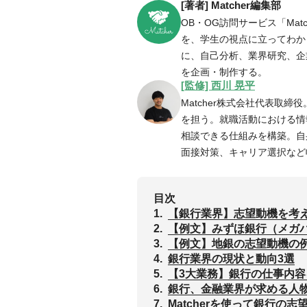
[著者] Matcher編集部
OB・OG訪問サービス「Ma
を、学生の視点に立ってわかり
に、自己分析、業界研究、企
を企画・制作する。
[監修] 西川 晃平
Matcher株式会社代表取締
を担う。就職活動における情
相談できる仕組みを構築。自
面接対策、キャリア選択など
目次
1.
‌【銀行業界】志望動機を考
2.
【例文】みずほ銀行（メガ
3.
【例文】地銀の志望動機の
4.
銀行業界の現状と動向3選
5.
【3大業務】銀行の仕事内
6.
‌銀行、金融業界が求める人
7.
Matcherを使って銀行の