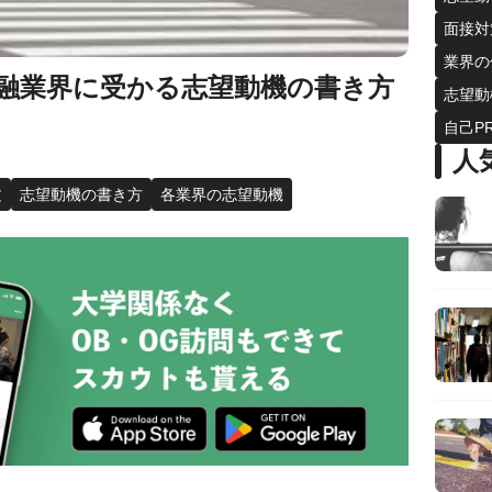
面接対
業界の
融業界に受かる志望動機の書き方
志望動
自己P
人
文
志望動機の書き方
各業界の志望動機