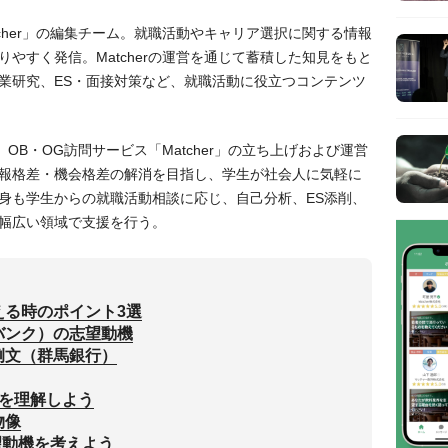
tcher」の編集チーム。就職活動やキャリア選択に関する情報
やすく発信。Matcherの運営を通じて蓄積した知見をもと
業研究、ES・面接対策など、就職活動に役立つコンテンツ
役。OB・OG訪問サービス「Matcher」の立ち上げおよび運営
報格差・機会格差の解消を目指し、学生が社会人に気軽に
身も学生からの就職活動相談に応じ、自己分析、ES添削、
幅広い領域で支援を行う。
える時のポイント3選
バンク）の志望動機
例文（群馬銀行）
容を理解しよう
物像
志望動機を考えよう