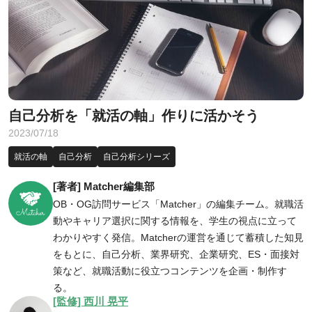
自己分析を「就活の軸」作りに活かそう
2023/07/18
就活の軸
自己分析
自己分析シリーズ
[著者] Matcher編集部
OB・OG訪問サービス「Matcher」の編集チーム。就職活
動やキャリア選択に関する情報を、学生の視点に立って
わかりやすく発信。Matcherの運営を通じて蓄積した知見
をもとに、自己分析、業界研究、企業研究、ES・面接対
策など、就職活動に役立つコンテンツを企画・制作す
る。
[監修] 西川 晃平