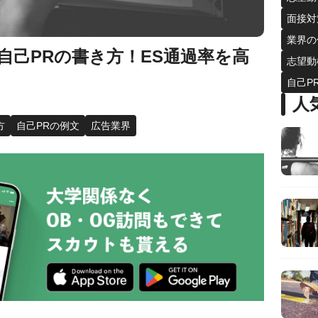
面接対
業界の
自己PRの書き方！ES通過率を高
志望動
自己P
人
方
自己PRの例文
広告業界