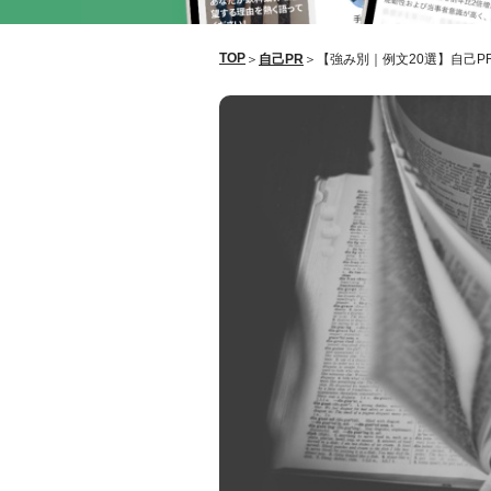
TOP
＞
自己PR
＞
【強み別｜例文20選】自己P