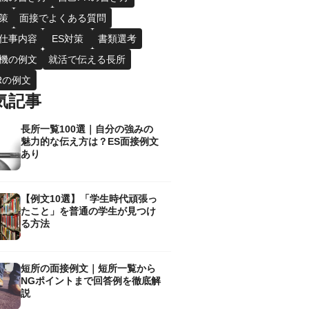
策
面接でよくある質問
仕事内容
ES対策
書類選考
機の例文
就活で伝える長所
Rの例文
気記事
長所一覧100選｜自分の強みの
魅力的な伝え方は？ES面接例文
あり
【例文10選】「学生時代頑張っ
たこと」を普通の学生が見つけ
る方法
短所の面接例文｜短所一覧から
NGポイントまで回答例を徹底解
説