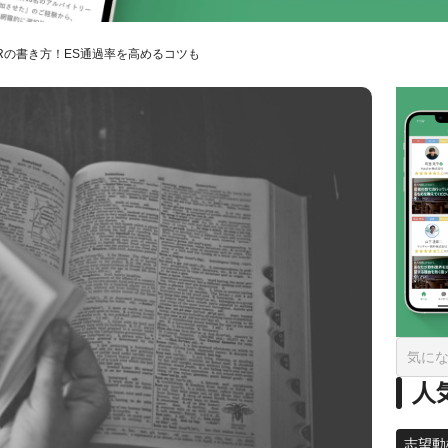
Rの書き方！ES通過率を高めるコツも
人
志望動