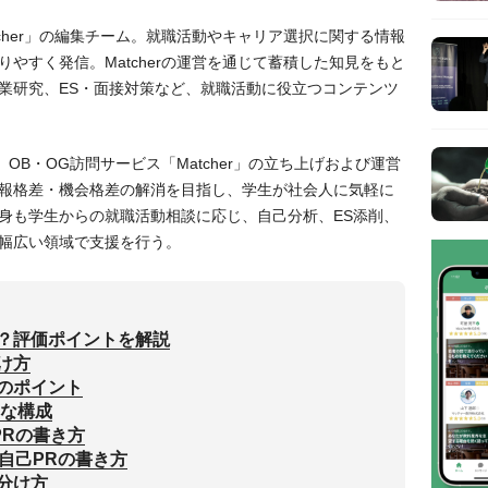
tcher」の編集チーム。就職活動やキャリア選択に関する情報
やすく発信。Matcherの運営を通じて蓄積した知見をもと
業研究、ES・面接対策など、就職活動に役立つコンテンツ
役。OB・OG訪問サービス「Matcher」の立ち上げおよび運営
報格差・機会格差の解消を目指し、学生が社会人に気軽に
身も学生からの就職活動相談に応じ、自己分析、ES添削、
幅広い領域で支援を行う。
？評価ポイントを解説
け方
のポイント
的な構成
PRの書き方
自己PRの書き方
分け方