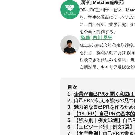
[著者] Matcher編集部
OB・OG訪問サービス「Ma
を、学生の視点に立ってわかり
に、自己分析、業界研究、企
を企画・制作する。
[監修] 西川 晃平
Matcher株式会社代表取締
を担う。就職活動における情
相談できる仕組みを構築。自
面接対策、キャリア選択など
目次
1.
企業が自己PRを聞く意図は
2.
自己PRで伝える強みの見つ
3.
魅力的な自己PRを作るため
4.
【3STEP】自己PRの基本
5.
‌【強み別｜例文13選】自己
6.
【エピソード別｜例文7選】
7.
【文字数別】自己PRの書き