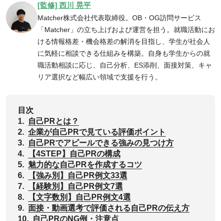
[監修] 西川 晃平
Matcher株式会社代表取締役。OB・OG訪問サービス
「Matcher」の立ち上げおよび運営を担う。就職活動にお
ける情報格差・機会格差の解消を目指し、学生が社会人
に気軽に相談できる仕組みを構築。自身も学生からの就
職活動相談に応じ、自己分析、ES添削、面接対策、キャ
リア選択など幅広い領域で支援を行う。
目次
1.
自己PRとは？
2.
企業が自己PRで見ている評価ポイント
3.
自己PRでアピールできる強みの見つけ方
4.
【4STEP】自己PRの構成
5.
魅力的な自己PRを作成するコツ
6.
【強み別】自己PR例文33選
7.
【経験別】自己PR例文7選
8.
【文字数別】自己PR例文4選
9.
面接・動画選考で評価される自己PRの伝え方
10.
自己PRのNG例・注意点