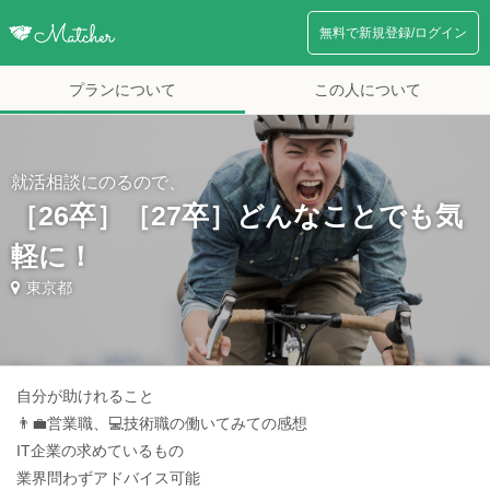
無料で新規登録/ログイン
プランについて
この人について
就活相談にのるので、
［26卒］［27卒］どんなことでも気
軽に！
東京都
自分が助けれること
👨‍💼営業職、💻技術職の働いてみての感想
IT企業の求めているもの
業界問わずアドバイス可能