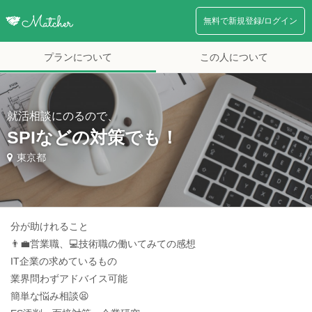
無料で新規登録/ログイン
プランについて
この人について
就活相談にのるので、
SPIなどの対策でも！
東京都
分が助けれること
👨‍💼営業職、💻技術職の働いてみての感想
IT企業の求めているもの
業界問わずアドバイス可能
簡単な悩み相談😫