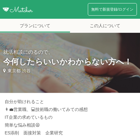
無料で新規登録/ログイン
プランについて
この人について
就活相談にのるので、
今何したらいいかわからない方へ！
東京都 渋谷
自分が助けれること
👨‍💼営業職、💻技術職の働いてみての感想
IT企業の求めているもの
簡単な悩み相談😫
ES添削 面接対策 企業研究