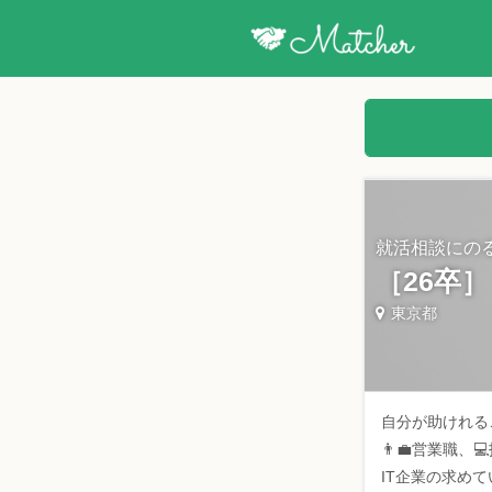
就活相談にの
［26卒
東京都
自分が助けれる
👨‍💼営業職
IT企業の求め