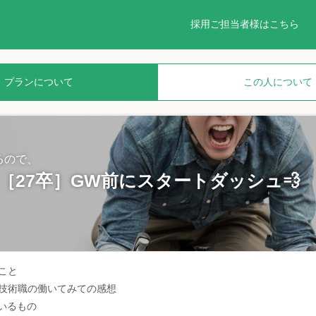
採用ご担当者様はこちら
プランについて
この人について
るので、
］［27卒］GW前にスタートダッシュ💨
こと
、💻技術職の働いてみての感想
ているもの