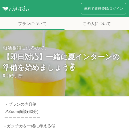
無料で新規登録/ログイン
プランについて
この人について
就活相談にのるので、
【即日対応】一緒に夏インターンの
準備を始めましょう✌️
神奈川県
・プランの内容例
📍Zoom面談(60分)
￣￣￣￣￣￣￣￣￣
- ガクチカを一緒に考える🤔