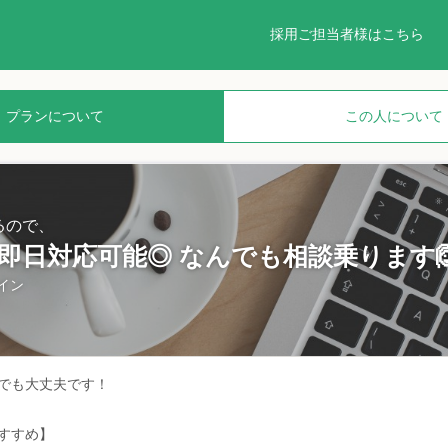
採用ご担当者様はこちら
プランについて
この人について
るので、
】即日対応可能◎ なんでも相談乗ります
イン
でも大丈夫です！
すすめ】