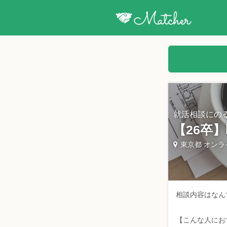
就活相談にの
【26卒
東京都 オンラ
相談内容はなん
【こんな人にお