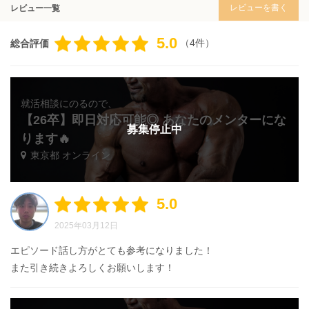
レビューを書く
レビュー一覧
5.0
（4件）
総合評価
就活相談にのるので、
【26卒】即日対応可能◎ あなたのメンターにな
募集停止中
ります🔥
東京都 オンライン
5.0
2025年03月12日
エピソード話し方がとても参考になりました！
また引き続きよろしくお願いします！