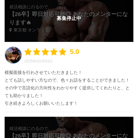
就活相談にのるので、
【26卒】即日対応可能◎ あなたのメンターにな
募集停止中
ります🔥
東京都 オンライン
5.0
2025年03月03日
模擬面接を行わさせていただきました！
とても話しやすい方なので、色々お話をすることができました！
その中で言語化の方向性をわかりやすく提供してくれたりと、と
ても助かりました！
引き続きよろしくお願いいたします！
就活相談にのるので、
【26卒】即日対応可能◎ あなたのメンターにな