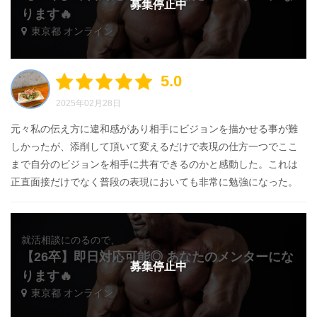
募集停止中
ります🔥
東京都 オンライン
5.0
2025年02月28日
元々私の伝え方に違和感があり相手にビジョンを描かせる事が難
しかったが、添削して頂いて変えるだけで表現の仕方一つでここ
まで自分のビジョンを相手に共有できるのかと感動した。これは
正直面接だけでなく普段の表現においても非常に勉強になった。
就活相談にのるので、
【26卒】即日対応可能◎ あなたのメンターにな
募集停止中
ります🔥
東京都 オンライン