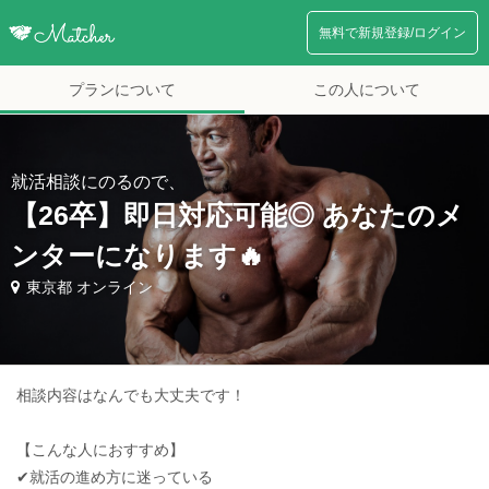
無料で新規登録/ログイン
プランについて
この人について
就活相談にのるので、
【26卒】即日対応可能◎ あなたのメ
ンターになります🔥
東京都 オンライン
相談内容はなんでも大丈夫です！
【こんな人におすすめ】
✔︎就活の進め方に迷っている