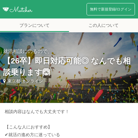
無料で新規登録/ログイン
プランについて
この人について
就活相談にのるので、
【26卒】即日対応可能◎ なんでも相
談乗ります🙆
東京都 オンライン
相談内容はなんでも大丈夫です！
【こんな人におすすめ】
✔︎就活の進め方に迷っている