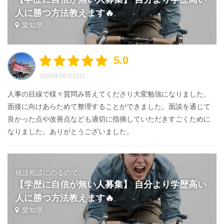
人に勝つ方法教えます🔥
愛知県
5.0
2026年06月03日
人事の目線で様々質問み答えてくださり大変勉強になりました。
面接に向けあらためて整理することができました。面談を通じて
良かった点や改善点なども適切に指摘していただきすごくために
なりました。ありがとうございました。
就活相談にのるので、
【学歴に自信が無い人募集】 自分より学歴高い
人に勝つ方法教えます🔥
愛知県