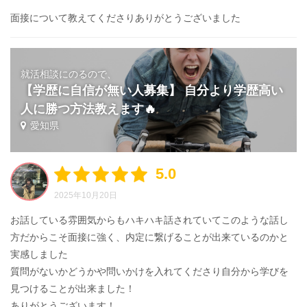
面接について教えてくださりありがとうございました
就活相談にのるので、
【学歴に自信が無い人募集】 自分より学歴高い
人に勝つ方法教えます🔥
愛知県
5.0
2025年10月20日
お話している雰囲気からもハキハキ話されていてこのような話し
方だからこそ面接に強く、内定に繋げることが出来ているのかと
実感しました
質問がないかどうかや問いかけを入れてくださり自分から学びを
見つけることが出来ました！
ありがとうございます！