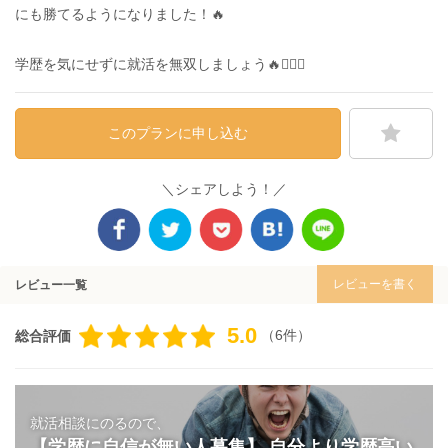
にも勝てるようになりました！🔥
学歴を気にせずに就活を無双しましょう🔥❤️‍🔥✨
このプランに申し込む
＼シェアしよう！／
レビューを書く
レビュー一覧
5.0
（6件）
総合評価
就活相談にのるので、
【学歴に自信が無い人募集】 自分より学歴高い