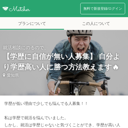
無料で新規登録/ログイン
プランについて
この人について
就活相談にのるので、
【学歴に自信が無い人募集】 自分よ
り学歴高い人に勝つ方法教えます🔥
愛知県
学歴が低い理由で少しでも悩んでる人募集！！
私は学歴で就活を悩んでいました。
しかし、就活は学歴じゃないと気づくことができ、学歴が高い人