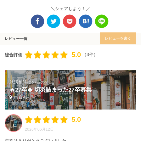
＼シェアしよう！／
レビューを書く
レビュー一覧
5.0
（3件）
総合評価
就活相談にのるので、
🔥27卒🔥 切羽詰まった27卒募集
東京都
5.0
2026年06月12日
先程はありがとうございました。