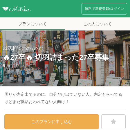
無料で新規登録/ログイン
プランについて
この人について
就活相談にのるので、
🔥27卒🔥 切羽詰まった27卒募集
東京都
周りが内定出てるのに、自分だけ出ていない人、内定もらってる
けどまだ就活おわれてない人向け！
このプランに申し込む