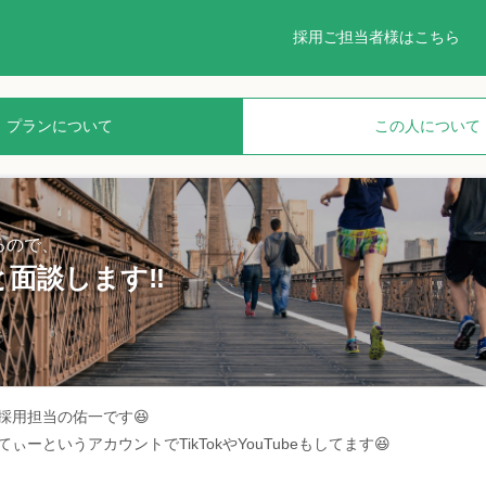
採用ご担当者様はこちら
プランについて
この人について
るので、
と面談します‼️
採用担当の佑一です😆
ぃーというアカウントでTikTokやYouTubeもしてます😆