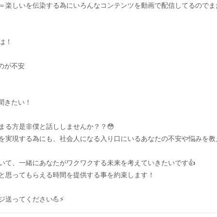
＝楽しいを伝染する為にいろんなコンテンツを動画で配信してるのでま
は！
るのが不安
を聞きたい！
まる方是非僕と話ししませんか？？😳
を実現する為にも、社会人になる入り口にいるあなたの不安や悩みを教え
いて、一緒にあなたがワクワクする未来を考えていきたいです👍
と思ってもらえる時間を提供する事を約束します！
ジ送ってください💪⚡