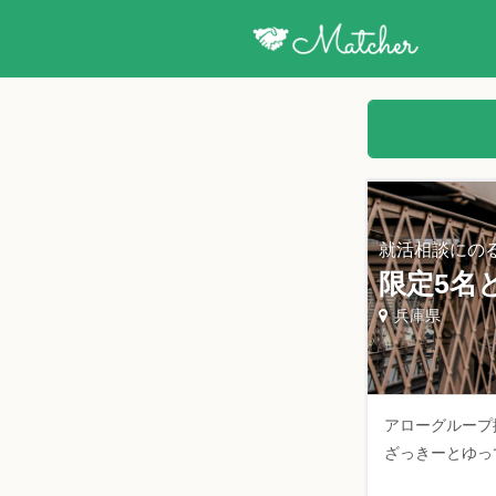
就活相談にの
限定5名
兵庫県
アローグループ
ざっきーとゆって