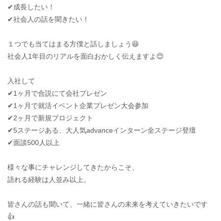
✔︎成長したい！
✔︎社会人の話を聞きたい！
１つでも当てはまる方僕と話しましょう😆
社会人1年目のリアルを面白おかしく伝えますよ😊
入社して
✔︎1ヶ月で合説にて会社プレゼン
✔︎1ヶ月で就活イベント企業プレゼン大会参加
✔︎2ヶ月で新規プロジェクト
✔︎5ステージある、大人気advanceインターン全ステージ登壇
✔︎面談500人以上
様々な事にチャレンジしてきたからこそ、
語れる経験は人並み以上。
皆さんの話も聞いて、一緒に皆さんの未来を考えていきたいです
👍