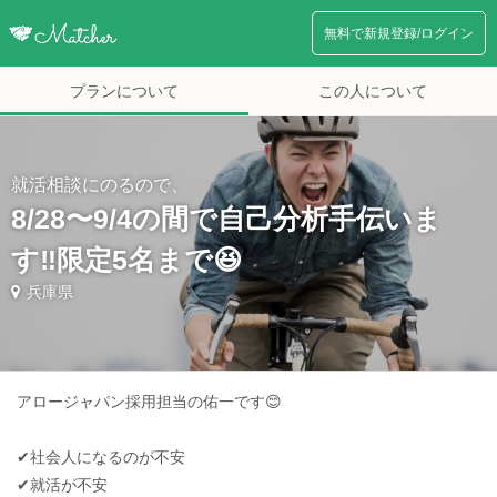
無料で新規登録/ログイン
プランについて
この人について
就活相談にのるので、
8/28〜9/4の間で自己分析手伝いま
す‼️限定5名まで😆
兵庫県
アロージャパン採用担当の佑一です😊
✔︎社会人になるのが不安
✔︎就活が不安