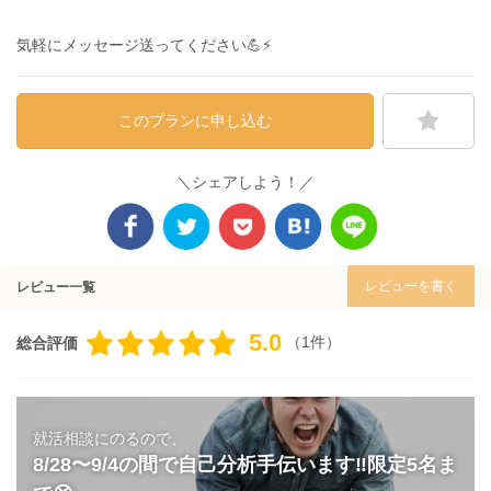
気軽にメッセージ送ってください💪⚡️
このプランに申し込む
＼シェアしよう！／
レビューを書く
レビュー一覧
5.0
（1件）
総合評価
就活相談にのるので、
8/28〜9/4の間で自己分析手伝います‼️限定5名ま