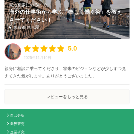
就活相談にのるので、
海外の仕事術から学ぶ「楽しく働く術」を教え
させてください！
東京都 東京駅
5.0
2025年11月19日
親身に相談に乗ってくださり、将来のビジョンなどが少しずつ見
えてきた気がします。ありがとうございました。
レビューをもっと見る
自己分析
業界研究
企業研究