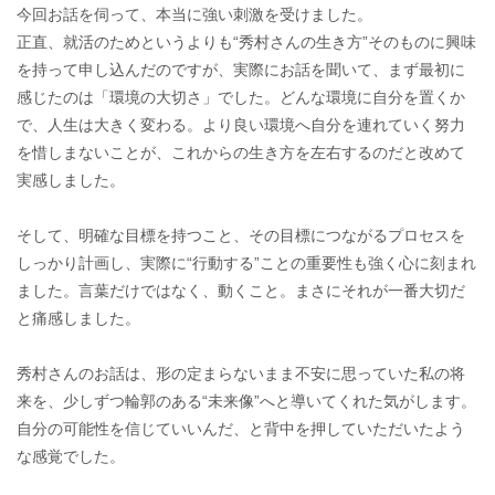
今回お話を伺って、本当に強い刺激を受けました。
正直、就活のためというよりも“秀村さんの生き方”そのものに興味
を持って申し込んだのですが、実際にお話を聞いて、まず最初に
感じたのは「環境の大切さ」でした。どんな環境に自分を置くか
で、人生は大きく変わる。より良い環境へ自分を連れていく努力
を惜しまないことが、これからの生き方を左右するのだと改めて
実感しました。
そして、明確な目標を持つこと、その目標につながるプロセスを
しっかり計画し、実際に“行動する”ことの重要性も強く心に刻まれ
ました。言葉だけではなく、動くこと。まさにそれが一番大切だ
と痛感しました。
秀村さんのお話は、形の定まらないまま不安に思っていた私の将
来を、少しずつ輪郭のある“未来像”へと導いてくれた気がします。
自分の可能性を信じていいんだ、と背中を押していただいたよう
な感覚でした。