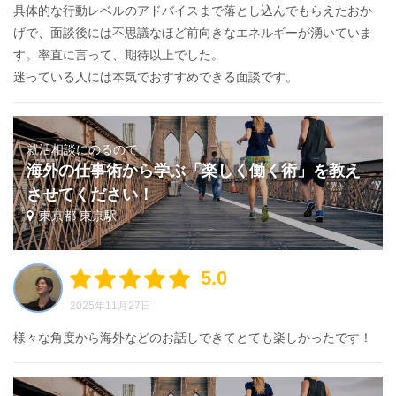
具体的な行動レベルのアドバイスまで落とし込んでもらえたおか
げで、面談後には不思議なほど前向きなエネルギーが湧いていま
す。率直に言って、期待以上でした。
迷っている人には本気でおすすめできる面談です。
就活相談にのるので、
海外の仕事術から学ぶ「楽しく働く術」を教え
させてください！
東京都 東京駅
5.0
2025年11月27日
様々な角度から海外などのお話しできてとても楽しかったです！