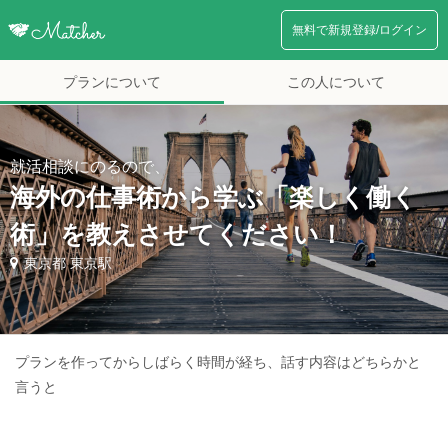
無料で新規登録/ログイン
プランについて
この人について
就活相談にのるので、
海外の仕事術から学ぶ「楽しく働く
術」を教えさせてください！
東京都 東京駅
プランを作ってからしばらく時間が経ち、話す内容はどちらかと
言うと