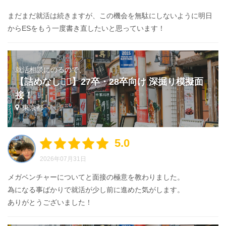
まだまだ就活は続きますが、この機会を無駄にしないように明日
からESをもう一度書き直したいと思っています！
就活相談にのるので、
【詰めなし🙅‍♂️】27卒・28卒向け 深掘り模擬面
接！
東京都
5.0
2026年07月31日
メガベンチャーについてと面接の極意を教わりました。
為になる事ばかりで就活が少し前に進めた気がします。
ありがとうございました！