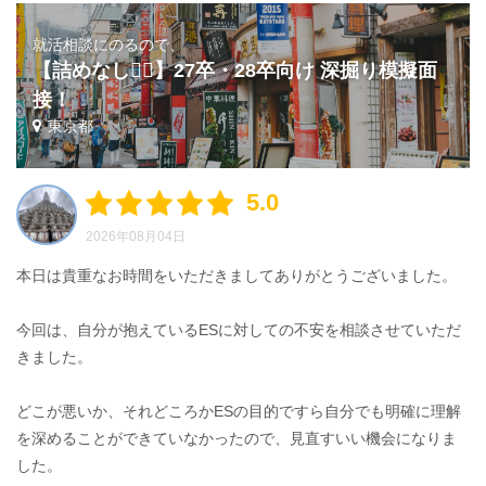
就活相談にのるので、
【詰めなし🙅‍♂️】27卒・28卒向け 深掘り模擬面
接！
東京都
5.0
2026年08月04日
本日は貴重なお時間をいただきましてありがとうございました。
今回は、自分が抱えているESに対しての不安を相談させていただ
きました。
どこが悪いか、それどころかESの目的ですら自分でも明確に理解
を深めることができていなかったので、見直すいい機会になりま
した。