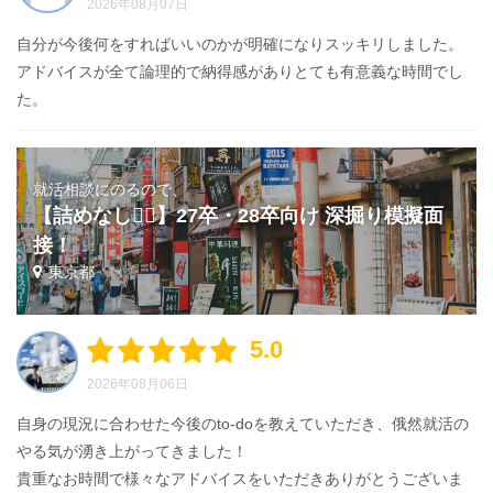
2026年08月07日
自分が今後何をすればいいのかが明確になりスッキリしました。
アドバイスが全て論理的で納得感がありとても有意義な時間でし
た。
就活相談にのるので、
【詰めなし🙅‍♂️】27卒・28卒向け 深掘り模擬面
接！
東京都
5.0
2026年08月06日
自身の現況に合わせた今後のto-doを教えていただき、俄然就活の
やる気が湧き上がってきました！
貴重なお時間で様々なアドバイスをいただきありがとうございま