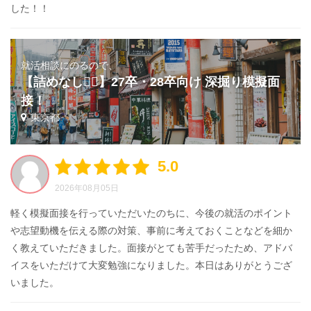
した！！
就活相談にのるので、
【詰めなし🙅‍♂️】27卒・28卒向け 深掘り模擬面
接！
東京都
5.0
2026年08月05日
軽く模擬面接を行っていただいたのちに、今後の就活のポイント
や志望動機を伝える際の対策、事前に考えておくことなどを細か
く教えていただきました。面接がとても苦手だったため、アドバ
イスをいただけて大変勉強になりました。本日はありがとうござ
いました。