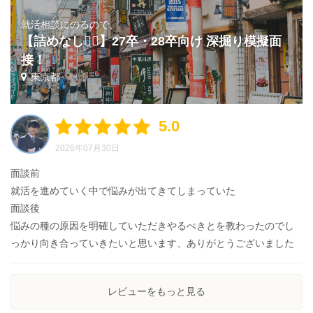
就活相談にのるので、
【詰めなし🙅‍♂️】27卒・28卒向け 深掘り模擬面
接！
東京都
5.0
2026年07月30日
面談前
就活を進めていく中で悩みが出てきてしまっていた
面談後
悩みの種の原因を明確していただきやるべきとを教わったのでし
っかり向き合っていきたいと思います、ありがとうございました
レビューをもっと見る