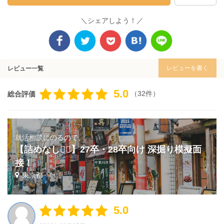
＼シェアしよう！／
レビューを書く
レビュー一覧
5.0
（32件）
総合評価
就活相談にのるので、
【詰めなし🙅‍♂️】27卒・28卒向け 深掘り模擬面
接！
東京都
5.0