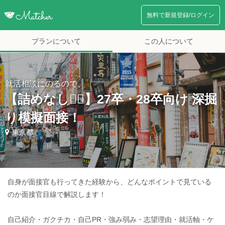
無料で新規登録/ログイン
プランについて
この人について
就活相談にのるので、
【詰めなし🙅‍♂️】27卒・28卒向け 深掘
り模擬面接！
東京都
自身が面接官も行ってきた経験から、どんなポイントで見ている
のか面接官目線で解説します！
自己紹介・ガクチカ・自己PR・強み弱み・志望理由・就活軸・ケ