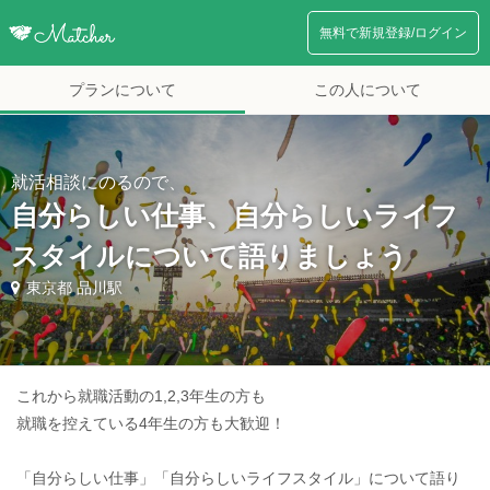
無料で新規登録/ログイン
プランについて
この人について
就活相談にのるので、
自分らしい仕事、自分らしいライフ
スタイルについて語りましょう
東京都 品川駅
これから就職活動の1,2,3年生の方も
就職を控えている4年生の方も大歓迎！
「自分らしい仕事」「自分らしいライフスタイル」について語り