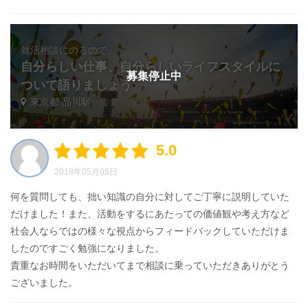
就活相談にのるので、
自分らしい仕事、自分らしいライフスタイルに
募集停止中
ついて語りましょう
東京都 品川駅
5.0
2018年05月05日
何を質問しても、拙い知識の自分に対してご丁寧に説明していた
だけました！また、活動をするにあたっての価値観や考え方など
社会人ならではの様々な視点からフィードバックしていただけま
したのですごく勉強になりました。
貴重なお時間をいただいてまで相談に乗っていただきありがとう
ございました。