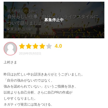
就活相談にのるので、
自分らしい仕事、自分らしいライフスタイルに
募集停止中
ついて語りましょう
東京都 品川駅
4.0
2018年05月02日
上村さま
昨日はお忙しい中お話頂きありがとうございました。
「自分の強みがないのではなく、
強みを認められていない」というご指摘を頂き、
以前よりも自己分析、さらに自己PRの作成が
しやすくなりました。
ネガティヴ発言には気をつける、