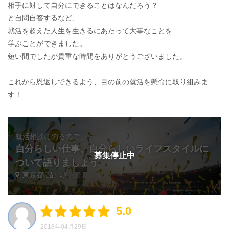
相手に対して自分にできることはなんだろう？
と自問自答するなど、
就活を超えた人生を生きるにあたって大事なことを
学ぶことができました。
短い間でしたが貴重な時間をありがとうございました。
これから恩返しできるよう、目の前の就活を懸命に取り組みま
す！
就活相談にのるので、
自分らしい仕事、自分らしいライフスタイルに
募集停止中
ついて語りましょう
東京都 品川駅
5.0
2018年04月29日