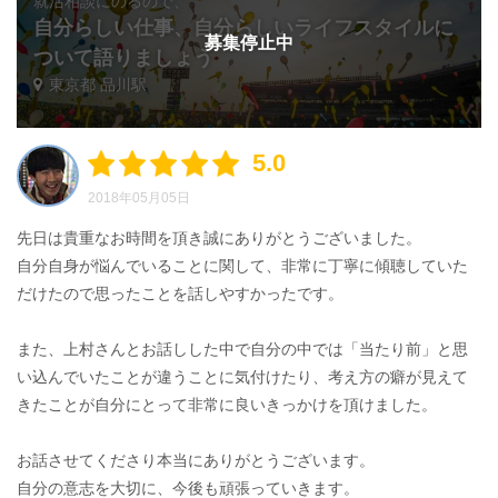
就活相談にのるので、
自分らしい仕事、自分らしいライフスタイルに
募集停止中
ついて語りましょう
東京都 品川駅
5.0
2018年05月05日
先日は貴重なお時間を頂き誠にありがとうございました。
自分自身が悩んでいることに関して、非常に丁寧に傾聴していた
だけたので思ったことを話しやすかったです。
また、上村さんとお話しした中で自分の中では「当たり前」と思
い込んでいたことが違うことに気付けたり、考え方の癖が見えて
きたことが自分にとって非常に良いきっかけを頂けました。
お話させてくださり本当にありがとうございます。
自分の意志を大切に、今後も頑張っていきます。