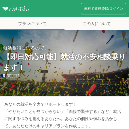
無料で新規登録/ログイン
プランについて
この人について
就活相談にのるので、
【即日対応可能】就活の不安相談乗り
ます！
東京都
あなたの就活を全力でサポートします！
「やりたいことが見つからない」「面接で緊張する」など、就活
に関する悩みを抱えるあなたへ。あなたの個性や強みを活かし
て、あなただけのキャリアプランを作成します。