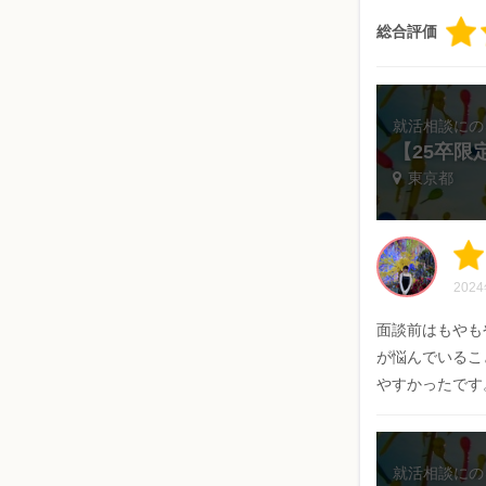
総合評価
就活相談にの
【25卒
東京都
202
面談前はもやも
が悩んでいるこ
やすかったです
就活相談にの