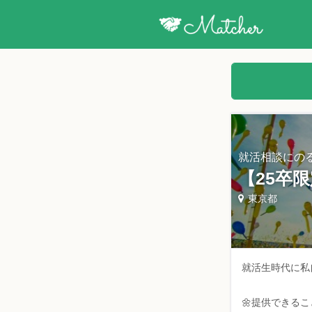
就活相談にの
【25卒
東京都
就活生時代に私
🌼提供できるこ