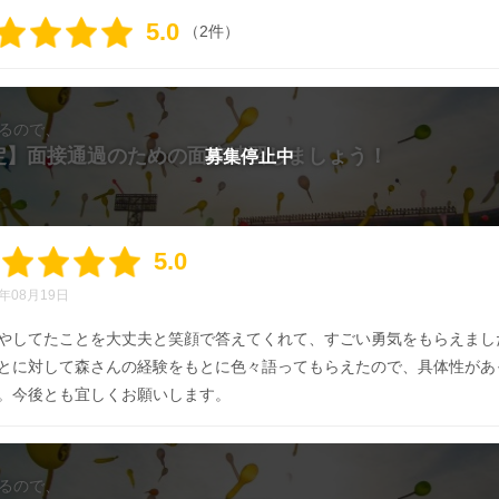
5.0
（2件）
るので、
限定】面接通過のための面接練習しましょう！
募集停止中
5.0
4年08月19日
やしてたことを大丈夫と笑顔で答えてくれて、すごい勇気をもらえまし
とに対して森さんの経験をもとに色々語ってもらえたので、具体性があ
。今後とも宜しくお願いします。
るので、