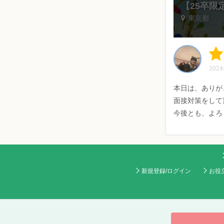
【25卒
東京都
202
本日は、ありが
面接対策をして
今後とも、よろ
新規登録/ログイン
お役