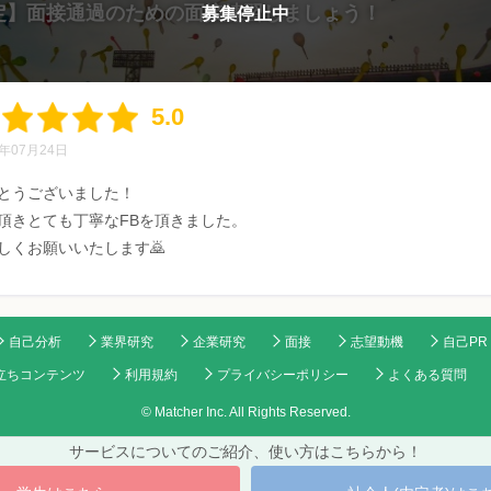
限定】面接通過のための面接練習しましょう！
募集停止中
5.0
4年07月24日
とうございました！
頂きとても丁寧なFBを頂きました。
しくお願いいたします🙇
自己分析
業界研究
企業研究
面接
志望動機
自己PR
立ちコンテンツ
利用規約
プライバシーポリシー
よくある質問
© Matcher Inc. All Rights Reserved.
サービスについてのご紹介、使い方はこちらから！