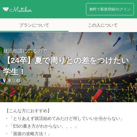
無料で新規登録/ログイン
プランについて
この人について
就活相談にのるので、
【24卒】夏で周りとの差をつけたい
学生！
東京都
【こんな方におすすめ】
・「とりあえず就活始めてみたけど何していいか分からない」
・「ESの書き方がわからない、、、」
・「面接の攻略方法！」