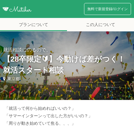
無料で新規登録/ログイン
プランについて
この人について
就活相談にのるので、
【28卒限定🔰】今動けば差がつく！
就活スタート相談
東京都
「就活って何から始めればいいの？」
「サマーインターンって出した方がいいの？」
「周りが動き始めていて焦る、、、」