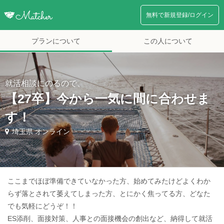
無料で新規登録/ログイン
プランについて
この人について
就活相談にのるので、
【27卒】今から一気に間に合わせま
す！
埼玉県 オンライン
ここまでほぼ準備できていなかった方、始めてみたけどよくわか
らず落とされて萎えてしまった方、とにかく焦ってる方、どなた
でも気軽にどうぞ！！
ES添削、面接対策、人事との面接機会の創出など、納得して就活