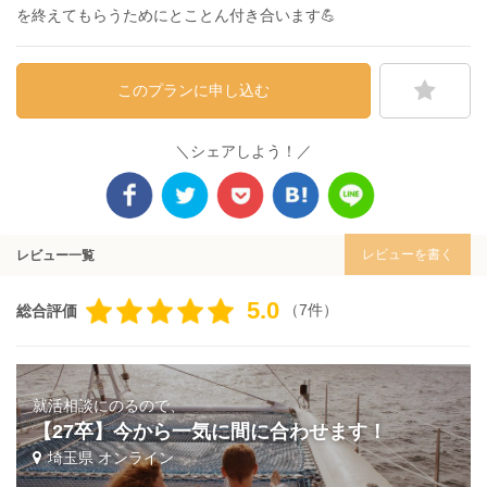
を終えてもらうためにとことん付き合います💪
このプランに申し込む
＼シェアしよう！／
レビューを書く
レビュー一覧
5.0
（7件）
総合評価
就活相談にのるので、
【27卒】今から一気に間に合わせます！
埼玉県 オンライン