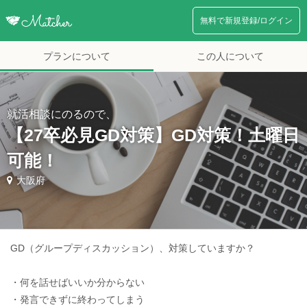
無料で新規登録/ログイン
プランについて
この人について
就活相談にのるので、
【27卒必見GD対策】GD対策！土曜日
可能！
大阪府
GD（グループディスカッション）、対策していますか？
・何を話せばいいか分からない
・発言できずに終わってしまう