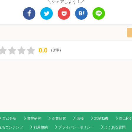
＼シェアしよう！／
0.0
（0件）
自己分析
業界研究
企業研究
面接
志望動機
自己PR
立ちコンテンツ
利用規約
プライバシーポリシー
よくある質問