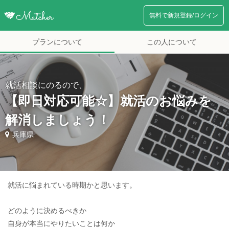
無料で新規登録/ログイン
プランについて
この人について
就活相談にのるので、
【即日対応可能☆】就活のお悩みを
解消しましょう！
兵庫県
就活に悩まれている時期かと思います。
どのように決めるべきか
自身が本当にやりたいことは何か