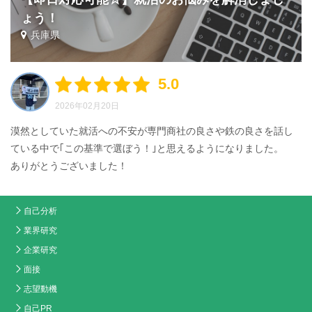
ょう！
兵庫県
5.0
2026年02月20日
漠然としていた就活への不安が専門商社の良さや鉄の良さを話し
ている中で｢この基準で選ぼう！｣と思えるようになりました。
ありがとうございました！
自己分析
業界研究
企業研究
面接
志望動機
自己PR