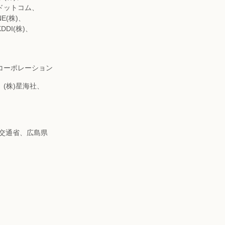
・ドットコム、
E(株)、
DI(株)、
セコーポレーション
、(株)星海社、
土交通省、広島県