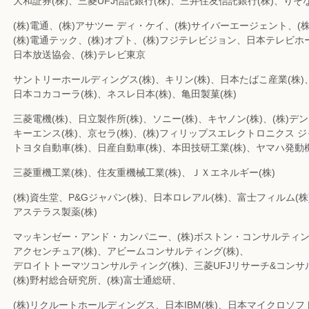
大和証券(株)、三菱UFJ信託銀行(株)、三井住友信託銀行(株)、りそな
(株)電通、(株)アサツー ディ・ケイ、(株)サイバーエージェント、(株
(株)電通テック、(株)オプト、(株)フジテレビジョン、日本テレビホ
日本放送協会、(株)テレビ東京
サントリーホールディングス(株)、キリン(株)、日本たばこ産業(株)
日本コカコーラ(株)、ネスレ日本(株)、亀田製菓(株)
三菱電機(株)、日立製作所(株)、ソニー(株)、キヤノン(株)、(株)デ
キーエンス(株)、京セラ(株)、(株)フィリップスエレクトロニクス 
トヨタ自動車(株)、日産自動車(株)、本田技研工業(株)、ヤマハ発動機
三菱重機工業(株)、住友重機械工業(株)、ＪＸエネルギー(株)
(株)資生堂、P&Gジャパン(株)、日本ロレアル(株)、富士フィルム(株
アステラス製薬(株)
マッキンゼー・アンド・カンパニー、(株)ボストン・コンサルティ
アクセンチュア(株)、アビームコンサルティング(株)、
デロイトトーマツコンサルティング(株)、三菱UFJリサーチ&コンサ
(株)野村総合研究所、(株)富士通総研、
(株)リクルートホールディングス、日本IBM(株)、日本マイクロソフト