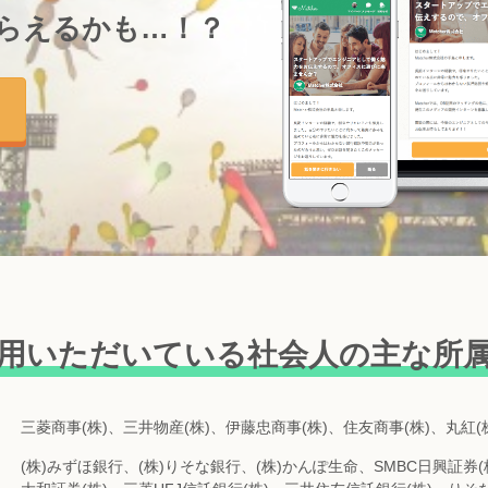
らえるかも…！？
用いただいている
社会人の主な所
三菱商事(株)、三井物産(株)、伊藤忠商事(株)、住友商事(株)、丸紅(株
(株)みずほ銀行、(株)りそな銀行、(株)かんぽ生命、SMBC日興証券(