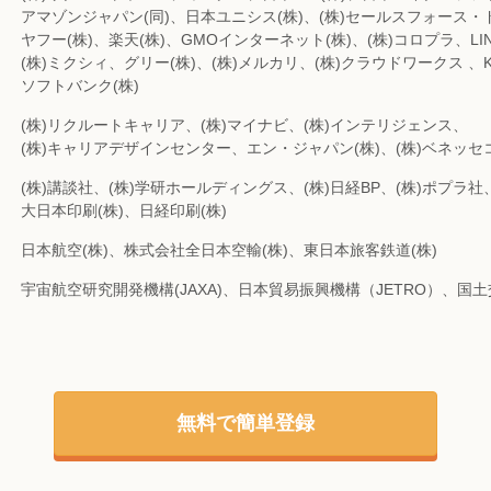
アマゾンジャパン(同)、日本ユニシス(株)、(株)セールスフォース
ヤフー(株)、楽天(株)、GMOインターネット(株)、(株)コロプラ、LIN
(株)ミクシィ、グリー(株)、(株)メルカリ、(株)クラウドワークス 、KD
ソフトバンク(株)
(株)リクルートキャリア、(株)マイナビ、(株)インテリジェンス、
(株)キャリアデザインセンター、エン・ジャパン(株)、(株)ベネッ
(株)講談社、(株)学研ホールディングス、(株)日経BP、(株)ポプラ社
大日本印刷(株)、日経印刷(株)
日本航空(株)、株式会社全日本空輸(株)、東日本旅客鉄道(株)
宇宙航空研究開発機構(JAXA)、日本貿易振興機構（JETRO）、国
無料で簡単登録