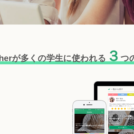
３
cherが多くの学生に
使われる
つ