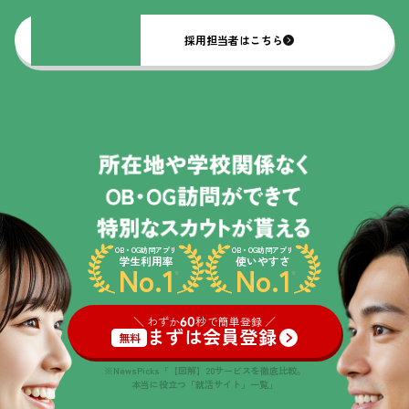
採用担当者はこちら
OB・OG訪問アプリ
OB・OG訪問アプリ
学生利用率
使いやすさ
No.1
No.1
※
※
＼ わずか
60
秒で簡単登録 ／
まずは会員登録
無料
※NewsPicks「【図解】20サービスを徹底比較。
本当に役立つ「就活サイト」一覧」