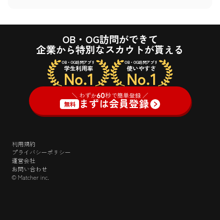
OB・OG訪問ができて
企業から特別なスカウトが貰える
OB・OG訪問アプリ
OB・OG訪問アプリ
学生利用率
使いやすさ
No.1
No.1
＼ わずか
60
秒で簡単登録 ／
まずは会員登録
無料
利用規約
プライバシーポリシー
運営会社
お問い合わせ
© Matcher inc.
＼ わずか
60
秒で簡単登録 ／
ログイン
まずは会員登録
無料