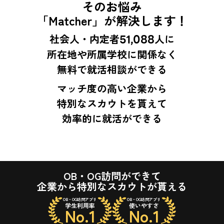
そのお悩み
「Matcher」が解決します！
社会人・内定者
51,088
人に
所在地や所属学校に関係なく
無料で就活相談ができる
マッチ度の高い企業から
特別なスカウトを貰えて
効率的に就活ができる
OB・OG訪問ができて
企業から特別なスカウトが貰える
OB・OG訪問アプリ
OB・OG訪問アプリ
学生利用率
使いやすさ
No.1
No.1